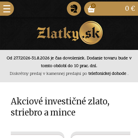
0
0 €
Od 27.7.2026-31.8.2026 je čas dovoleniek. Dodanie
Od 27.7.2026-31.8.2026 je čas dovoleniek. Dodanie tovaru bude v
tovaru bude v tomto období do 10 prac. dní.
tomto období do 10 prac. dní.
Diskrétny predaj v kamennej predajni po
telefonickej
dohode
.
Diskrétny predaj v kamennej predajni po
telefonickej dohode
.
Od 27.7.2026-31.8.2026 je čas dovoleniek. Dodanie
tovaru bude v tomto období do 10 prac. dní.
Akciové investičné zlato,
striebro a mince