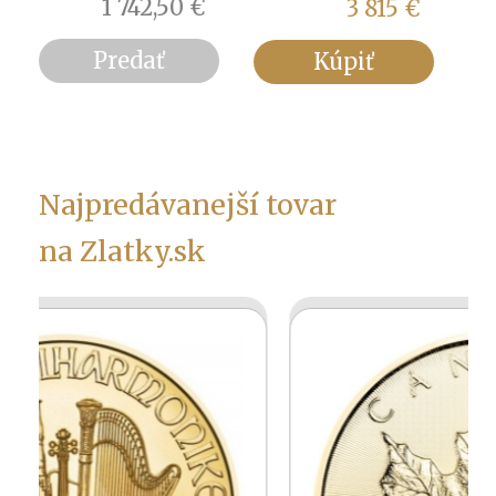
3 815
€
3 650,50
€
Kúpiť
Predať
Najpredávanejší tovar
na Zlatky.sk