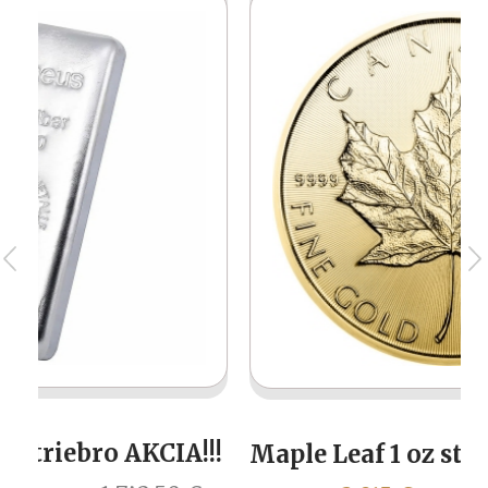
!
10
Maple Leaf 1 oz staršie ročníky