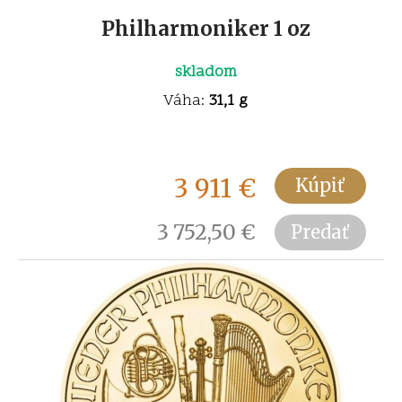
Philharmoniker 1 oz
skladom
Váha:
31,1 g
3 911
€
Kúpiť
3 752,50
€
Predať