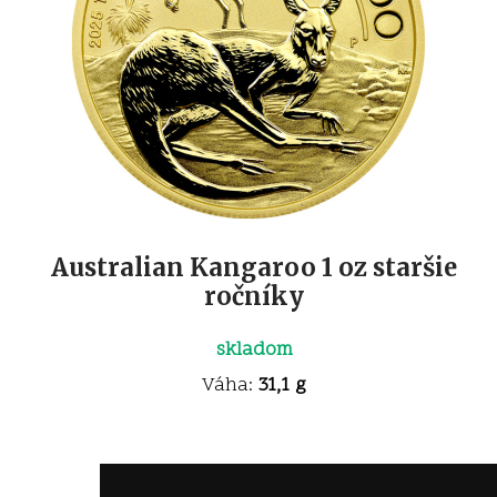
Australian Kangaroo 1 oz staršie
ročníky
skladom
Váha:
31,1 g
3 921
€
Kúpiť