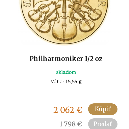
Philharmoniker 1/2 oz
skladom
Váha:
15,55 g
2 062
€
Kúpiť
1 798
€
Predať