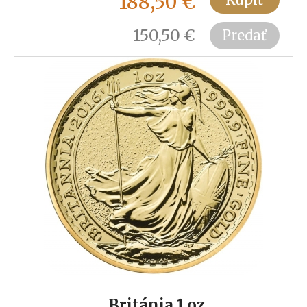
188,50
€
150,50
€
Predať
Británia 1 oz