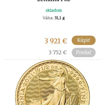
skladom
Váha:
31,1 g
3 921
€
Kúpiť
3 752
€
Predať