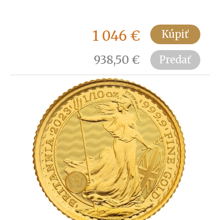
1 046
€
Kúpiť
938,50
€
Predať