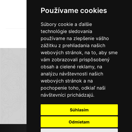
Používame cookies
3 752
€
Predať
Súbory cookie a ďalšie
technológie sledovania
1
2
3
4
5
6
používame na zlepšenie vášho
zážitku z prehliadania našich
webových stránok, na to, aby sme
E-shop Zlatky.sk
vám zobrazovali prispôsobený
obsah a cielené reklamy, na
analýzu návštevnosti našich
Obchodné podmienky
webových stránok a na
pochopenie toho, odkiaľ naši
Doprava a platba
návštevníci prichádzajú.
Súhlasím
Kontaktné informácie
Odmietam