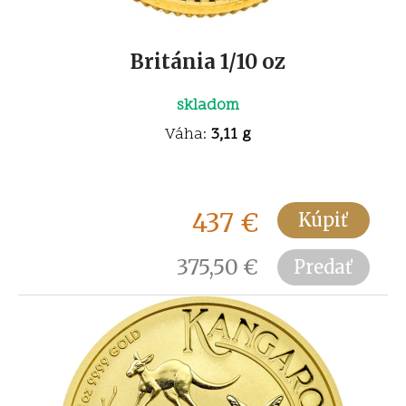
Británia 1/10 oz
skladom
Váha:
3,11 g
437
€
Kúpiť
375,50
€
Predať