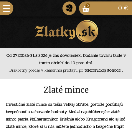
0
0 €
Od 27.7.2026-31.8.2026 je čas dovoleniek. Dodanie
tovaru bude v tomto období do 10 prac. dní.
Od 27.7.2026-31.8.2026 je čas dovoleniek. Dodanie tovaru bude v
Diskrétny predaj v kamennej predajni po
telefonickej
tomto období do 10 prac. dní.
dohode
.
Diskrétny predaj v kamennej predajni po
telefonickej dohode
.
Od 27.7.2026-31.8.2026 je čas dovoleniek. Dodanie
tovaru bude v tomto období do 10 prac. dní.
Zlaté mince
Investičné zlaté mince sa tešia veľkej obľube, pretože ponúkajú
bezpečnosť a uchovanie hodnoty. Medzi najobľúbenejšie zlaté
mince patria Philharmoniker, Británia alebo Krugerrand ale aj iné
zlaté mince, ktoré si u nás môžete jednoducho a bezpečne kúpiť