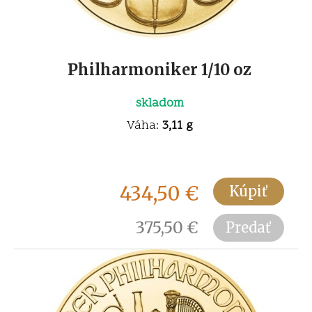
Philharmoniker 1/10 oz
skladom
Váha:
3,11 g
434,50
€
Kúpiť
375,50
€
Predať