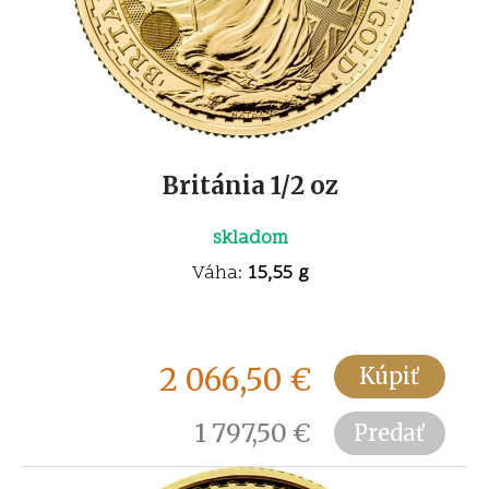
Británia 1/2 oz
skladom
Váha:
15,55 g
2 066,50
€
Kúpiť
1 797,50
€
Predať