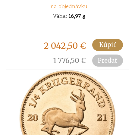
na objednávku
Váha:
16,97 g
2 042,50
€
Kúpiť
1 776,50
€
Predať