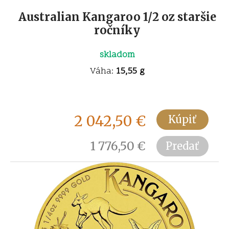
Australian Kangaroo 1/2 oz staršie
ročníky
skladom
Váha:
15,55 g
2 042,50
€
Kúpiť
1 776,50
€
Predať