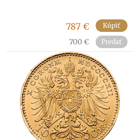
787
€
Kúpiť
700
€
Predať