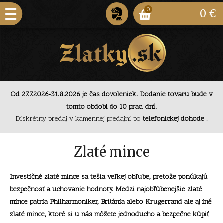
0
0 €
Od 27.7.2026-31.8.2026 je čas dovoleniek. Dodanie
tovaru bude v tomto období do 10 prac. dní.
Od 27.7.2026-31.8.2026 je čas dovoleniek. Dodanie tovaru bude v
Diskrétny predaj v kamennej predajni po
telefonickej
tomto období do 10 prac. dní.
dohode
.
Diskrétny predaj v kamennej predajni po
telefonickej dohode
.
Od 27.7.2026-31.8.2026 je čas dovoleniek. Dodanie
tovaru bude v tomto období do 10 prac. dní.
Zlaté mince
Investičné zlaté mince sa tešia veľkej obľube, pretože ponúkajú
bezpečnosť a uchovanie hodnoty. Medzi najobľúbenejšie zlaté
mince patria Philharmoniker, Británia alebo Krugerrand ale aj iné
zlaté mince, ktoré si u nás môžete jednoducho a bezpečne kúpiť