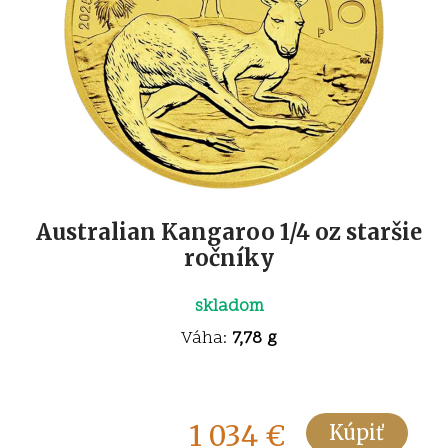
Australian Kangaroo 1/4 oz staršie
ročníky
skladom
Váha:
7,78 g
1 034
€
Kúpiť