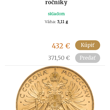
ročníky
skladom
Váha:
3,11 g
432
€
Kúpiť
371,50
€
Predať