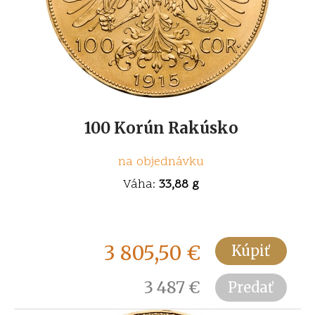
100 Korún Rakúsko
na objednávku
Váha:
33,88 g
3 805,50
€
Kúpiť
3 487
€
Predať