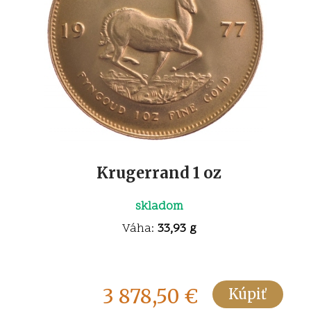
Krugerrand 1 oz
skladom
Váha:
33,93 g
3 878,50
€
Kúpiť