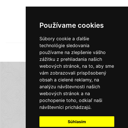
432
€
Kúpiť
Používame cookies
371,50
€
Predať
Súbory cookie a ďalšie
technológie sledovania
1
2
3
4
5
6
používame na zlepšenie vášho
zážitku z prehliadania našich
webových stránok, na to, aby sme
E-shop Zlatky.sk
vám zobrazovali prispôsobený
obsah a cielené reklamy, na
analýzu návštevnosti našich
Obchodné podmienky
webových stránok a na
pochopenie toho, odkiaľ naši
Doprava a platba
návštevníci prichádzajú.
Súhlasím
Kontaktné informácie