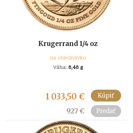
Krugerrand 1/4 oz
na objednávku
Váha:
8,48 g
1 033,50
€
Kúpiť
927
€
Predať