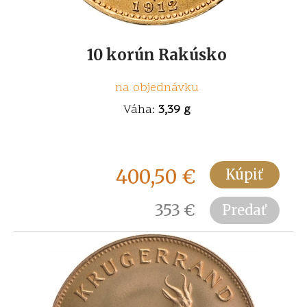
10 korún Rakúsko
na objednávku
Váha:
3,39 g
400,50
€
Kúpiť
353
€
Predať