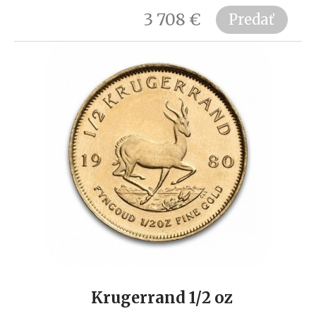
3 708
€
Predať
Krugerrand 1/2 oz