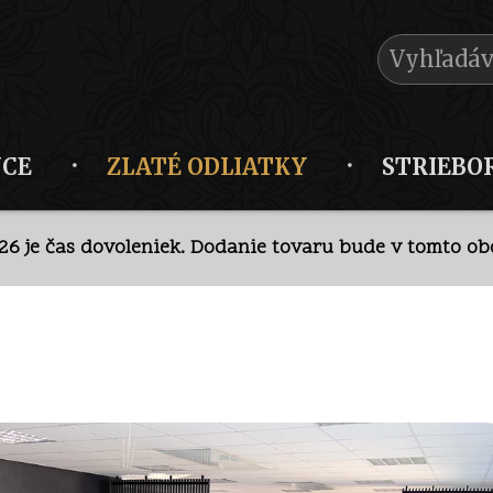
NCE
ZLATÉ ODLIATKY
STRIEBO
026 je čas dovoleniek. Dodanie tovaru bude v tomto obd
krétny predaj v kamennej predajni po
telefonickej doh
026 je čas dovoleniek. Dodanie tovaru bude v tomto obd