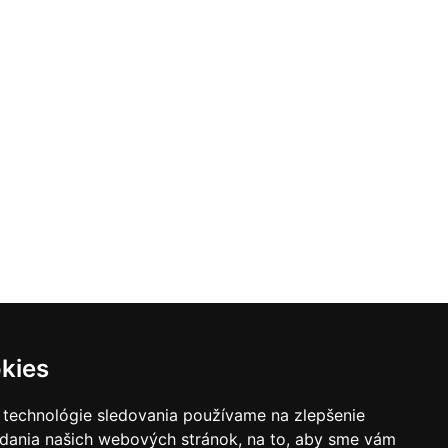
kies
 technológie sledovania používame na zlepšenie
adania našich webových stránok, na to, aby sme vám