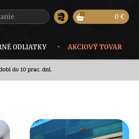
0
0 €
RNÉ ODLIATKY
AKCIOVÝ TOVAR
obí do 10 prac. dní.
ode
.
obí do 10 prac. dní.