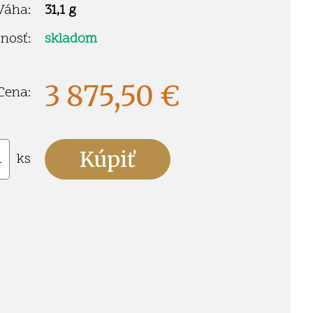
Váha:
31,1 g
nosť:
skladom
3 875,50
€
Cena:
ks