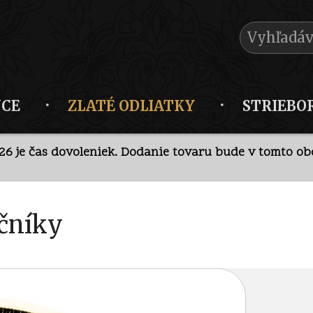
NCE
ZLATÉ ODLIATKY
STRIEBO
026 je čas dovoleniek. Dodanie tovaru bude v tomto obd
krétny predaj v kamennej predajni po
telefonickej doh
026 je čas dovoleniek. Dodanie tovaru bude v tomto obd
očníky