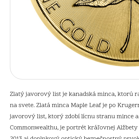
Zlatý javorový list je kanadská minca, ktorú 
na svete. Zlatá minca Maple Leaf je po Kruge
javorový list, ktorý zdobí lícnu stranu mince 
Commonwealthu, je portrét kráľovnej Alžbety I