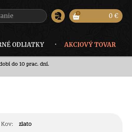
0
0 €
RNÉ ODLIATKY
AKCIOVÝ TOVAR
obí do 10 prac. dní.
ode
.
obí do 10 prac. dní.
Kov:
zlato