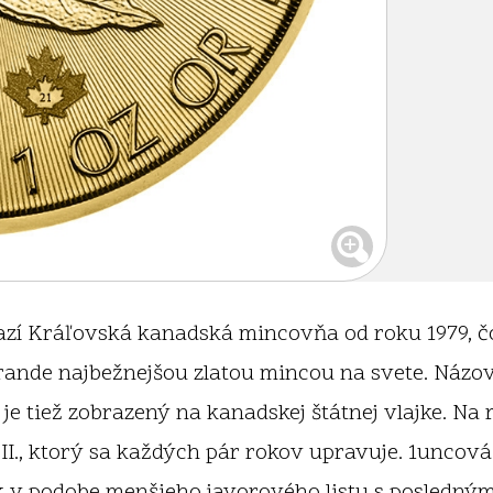
razí Kráľovská kanadská mincovňa od roku 1979, čo 
rrande najbežnejšou zlatou mincou na svete. Názov
a je tiež zobrazený na kanadskej štátnej vlajke. N
I., ktorý sa každých pár rokov upravuje. 1uncová