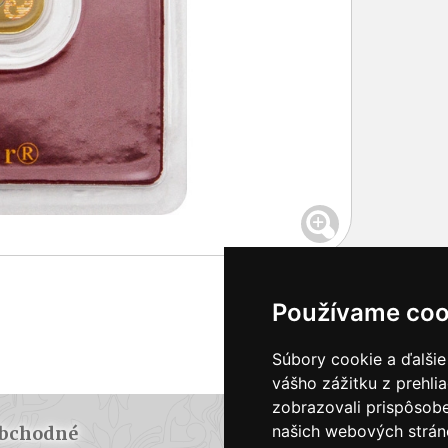
Používame coo
Súbory cookie a ďalšie
vášho zážitku z prehli
zobrazovali prispôsobe
našich webových stráno
bchodné
Doprava a plat