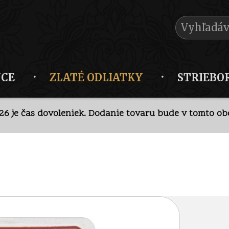
NCE
ZLATÉ ODLIATKY
STRIEBO
026 je čas dovoleniek. Dodanie tovaru bude v tomto obd
krétny predaj v kamennej predajni po
telefonickej doh
026 je čas dovoleniek. Dodanie tovaru bude v tomto obd