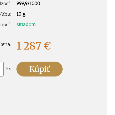
zosť:
999,9/1000
Váha:
10 g
nosť:
skladom
1 287
€
Cena:
ks