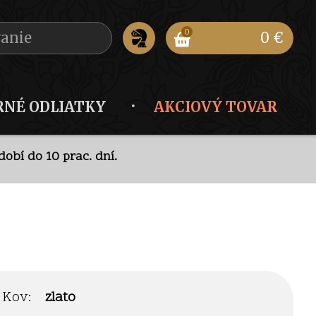
0
0 €
RNÉ ODLIATKY
AKCIOVÝ TOVAR
obí do 10 prac. dní.
ode
.
obí do 10 prac. dní.
Kov:
zlato