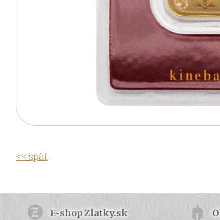
<< späť
E-shop Zlatky.sk
O